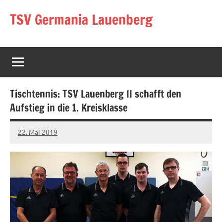
Zum
TSV Germania Lauenberg
Inhalt
springen
Tischtennis: TSV Lauenberg II schafft den
Aufstieg in die 1. Kreisklasse
22. Mai 2019
Jens
Keine
Kommentare