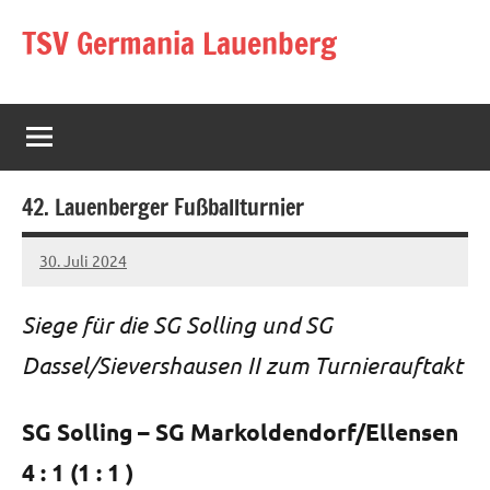
Zum
TSV Germania Lauenberg
Inhalt
springen
42. Lauenberger Fußballturnier
30. Juli 2024
Jens
Siege für die SG Solling und SG
Dassel/Sievershausen II zum Turnierauftakt
SG Solling – SG Markoldendorf/Ellensen
4 : 1 (1 : 1 )