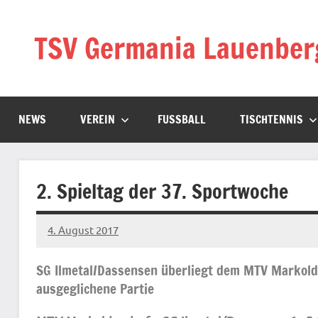
Zum
Inhalt
TSV Germania Lauenber
springen
NEWS
VEREIN
FUSSBALL
TISCHTENNIS
2. Spieltag der 37. Sportwoche
4. August 2017
Jens
Keine
Kommentare
SG Ilmetal/Dassensen überliegt dem MTV Markold
ausgeglichene Partie