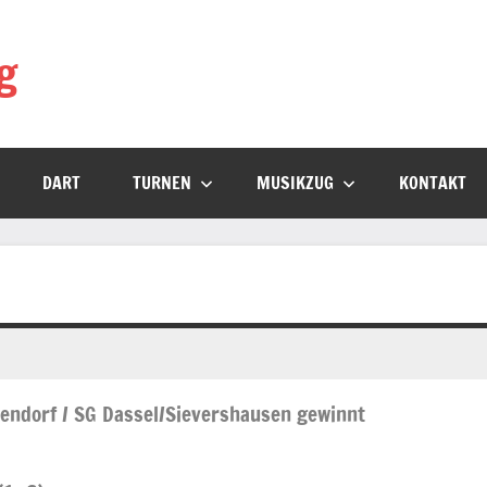
g
DART
TURNEN
MUSIKZUG
KONTAKT
endorf / SG Dassel/Sievershausen gewinnt