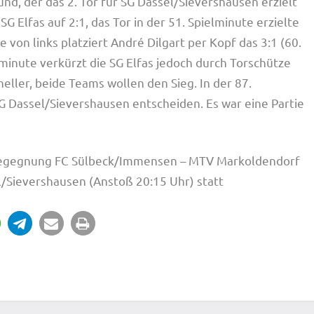
nd, der das 2. Tor für SG Dassel/Sievershausen erzielt
G Elfas auf 2:1, das Tor in der 51. Spielminute erzielte
von links platziert André Dilgart per Kopf das 3:1 (60.
elminute verkürzt die SG Elfas jedoch durch Torschütze
eller, beide Teams wollen den Sieg. In der 87.
SG Dassel/Sievershausen entscheiden. Es war eine Partie
Begegnung FC Sülbeck/Immensen – MTV Markoldendorf
/Sievershausen (Anstoß 20:15 Uhr) statt