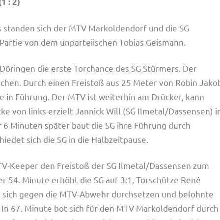
1 : 2)
s standen sich der MTV Markoldendorf und die SG
Partie von dem unparteiischen Tobias Geismann.
 Döringen die erste Torchance des SG Stürmers. Der
lichen. Durch einen Freistoß aus 25 Meter von Robin Jako
e in Führung. Der MTV ist weiterhin am Drücker, kann
ke von links erzielt Jannick Will (SG Ilmetal/Dassensen) i
r 6 Minuten später baut die SG ihre Führung durch
iedet sich die SG in die Halbzeitpause.
 MTV-Keeper den Freistoß der SG Ilmetal/Dassensen zum
r 54. Minute erhöht die SG auf 3:1, Torschütze René
 sich gegen die MTV-Abwehr durchsetzen und belohnte
. In 67. Minute bot sich für den MTV Markoldendorf durch