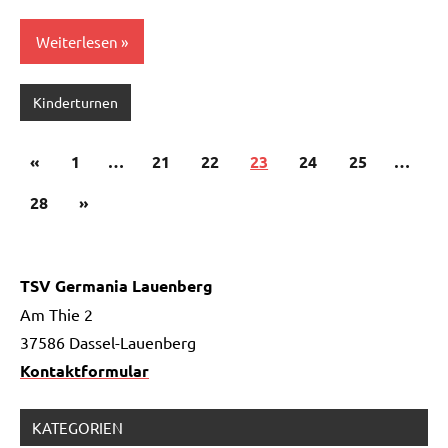
Weiterlesen
Kinderturnen
Seitennummerierung
Vorherige
«
1
…
21
22
23
24
25
…
der
Beiträge
Nächste
28
»
Beiträge
Beiträge
TSV Germania Lauenberg
Am Thie 2
37586 Dassel-Lauenberg
Kontaktformular
KATEGORIEN