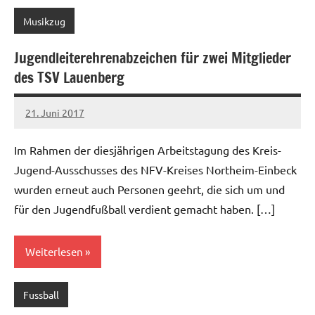
Musikzug
Jugendleiterehrenabzeichen für zwei Mitglieder
des TSV Lauenberg
21. Juni 2017
Jens
Keine
Kommentare
Im Rahmen der diesjährigen Arbeitstagung des Kreis-
Jugend-Ausschusses des NFV-Kreises Northeim-Einbeck
wurden erneut auch Personen geehrt, die sich um und
für den Jugendfußball verdient gemacht haben. […]
Weiterlesen
Fussball