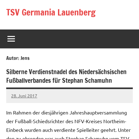
Zum
TSV Germania Lauenberg
Inhalt
springen
Autor:
Jens
Silberne Verdienstnadel des Niedersächsischen
Fußballverbandes für Stephan Schamuhn
28. Juni 2017
Jens
Keine
Kommentare
Im Rahmen der diesjährigen Jahreshauptversammlung
der Fußball-Schiedsrichter des NFV-Kreises Northeim-
Einbeck wurden auch verdiente Spielleiter geehrt. Unter
den zu ehrenden war auch Stephan Schamuhn vom TSV