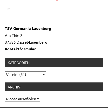
der
Beiträge
Nächste
»
Beiträge
Beiträge
TSV Germania Lauenberg
Am Thie 2
37586 Dassel-Lauenberg
Kontaktformular
KATEGORIEN
Kategorien
ARCHIV
Archiv