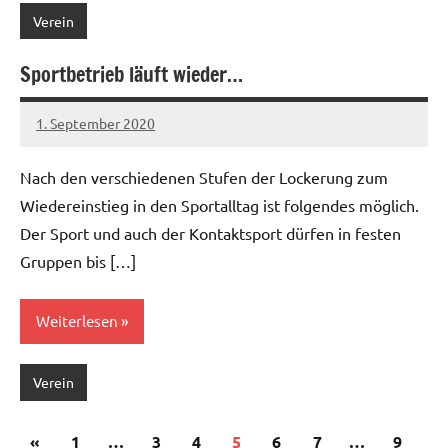
Verein
Sportbetrieb läuft wieder…
1. September 2020
Jens
Nach den verschiedenen Stufen der Lockerung zum
Wiedereinstieg in den Sportalltag ist folgendes möglich.
Der Sport und auch der Kontaktsport dürfen in festen
Gruppen bis […]
Weiterlesen
Verein
Seitennummerierung
Vorherige
«
1
…
3
4
5
6
7
…
9